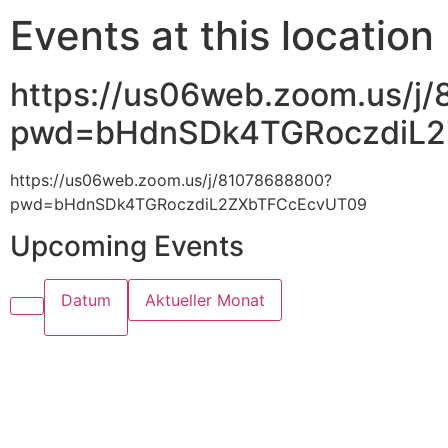
Events at this location
https://us06web.zoom.us/j
pwd=bHdnSDk4TGRoczdiL
https://us06web.zoom.us/j/81078688800?
pwd=bHdnSDk4TGRoczdiL2ZXbTFCcEcvUT09
Upcoming Events
Datum
Aktueller Monat