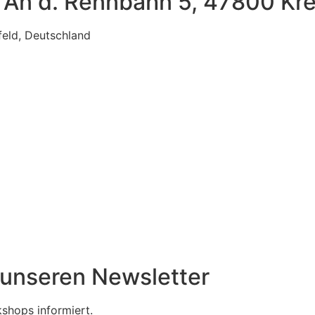
, An d. Rennbahn 5, 47800 Kr
feld, Deutschland
r unseren Newsletter
shops informiert.