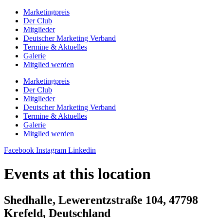
Zum
Marketingpreis
Inhalt
Der Club
springen
Mitglieder
Deutscher Marketing Verband
Termine & Aktuelles
Galerie
Mitglied werden
Marketingpreis
Der Club
Mitglieder
Deutscher Marketing Verband
Termine & Aktuelles
Galerie
Mitglied werden
Facebook
Instagram
Linkedin
Events at this location
Shedhalle, Lewerentzstraße 104, 47798
Krefeld, Deutschland