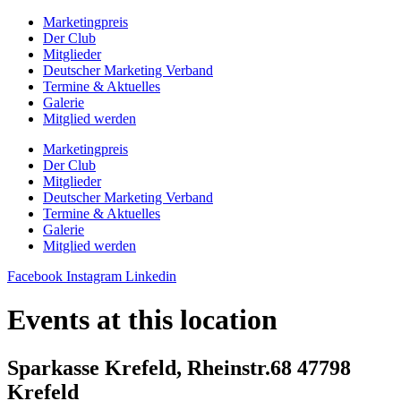
Zum
Marketingpreis
Inhalt
Der Club
springen
Mitglieder
Deutscher Marketing Verband
Termine & Aktuelles
Galerie
Mitglied werden
Marketingpreis
Der Club
Mitglieder
Deutscher Marketing Verband
Termine & Aktuelles
Galerie
Mitglied werden
Facebook
Instagram
Linkedin
Events at this location
Sparkasse Krefeld, Rheinstr.68 47798
Krefeld