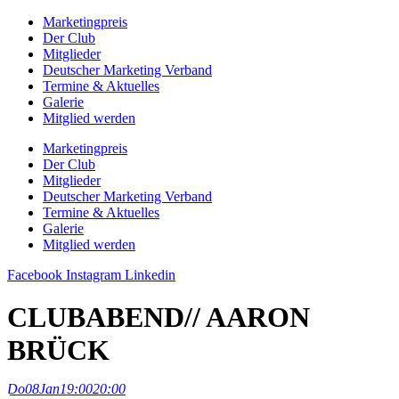
Zum
Marketingpreis
Inhalt
Der Club
springen
Mitglieder
Deutscher Marketing Verband
Termine & Aktuelles
Galerie
Mitglied werden
Marketingpreis
Der Club
Mitglieder
Deutscher Marketing Verband
Termine & Aktuelles
Galerie
Mitglied werden
Facebook
Instagram
Linkedin
CLUBABEND// AARON
BRÜCK
Do
08
Jan
19:00
20:00