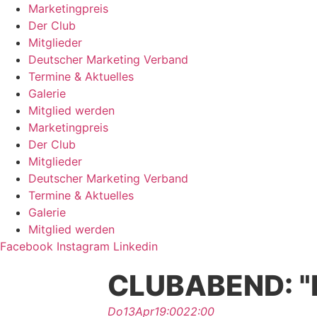
Zum
Marketingpreis
Inhalt
Der Club
springen
Mitglieder
Deutscher Marketing Verband
Termine & Aktuelles
Galerie
Mitglied werden
Marketingpreis
Der Club
Mitglieder
Deutscher Marketing Verband
Termine & Aktuelles
Galerie
Mitglied werden
Facebook
Instagram
Linkedin
CLUBABEND: "
Do
13
Apr
19:00
22:00