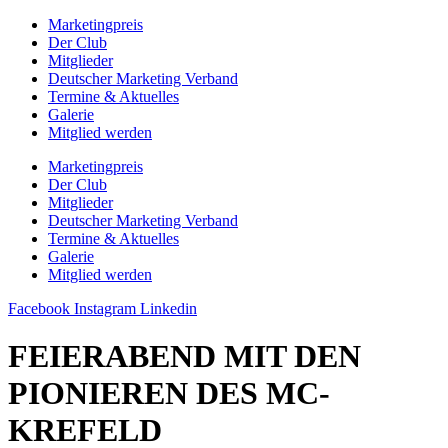
Zum
Marketingpreis
Inhalt
Der Club
springen
Mitglieder
Deutscher Marketing Verband
Termine & Aktuelles
Galerie
Mitglied werden
Marketingpreis
Der Club
Mitglieder
Deutscher Marketing Verband
Termine & Aktuelles
Galerie
Mitglied werden
Facebook
Instagram
Linkedin
FEIERABEND MIT DEN
PIONIEREN DES MC-
KREFELD