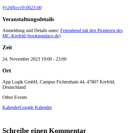
Fr
24
Nov
19:00
23:00
Veranstaltungsdetails
Anmeldung und Details unter:
Feierabend mit den Pionieren des
MC-Krefeld (bookingplace.de)
Zeit
24. November 2023
19:00
-
23:00
Ort
App Logik GmbH, Campus Fichtenhain 44, 47807 Krefeld,
Deutschland
Other Events
Kalender
Google Kalender
Schreibe einen Kommentar