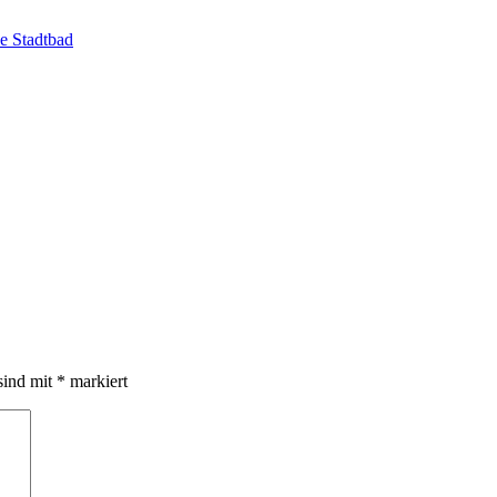
he Stadtbad
sind mit
*
markiert