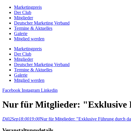
Zum
Marketingpreis
Inhalt
Der Club
springen
Mitglieder
Deutscher Marketing Verband
Termine & Aktuelles
Galerie
Mitglied werden
Marketingpreis
Der Club
Mitglieder
Deutscher Marketing Verband
Termine & Aktuelles
Galerie
Mitglied werden
Facebook
Instagram
Linkedin
Nur für Mitglieder: "Exklusive
Di
02
Sep
18:00
19:00
Nur für Mitglieder: "Exklusive Führung durch da
Veranstaltungsdetails