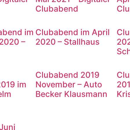
Clubabend
Cl
abend im
Clubabend im April
Clu
2020 –
2020 – Stallhaus
202
Sc
Clubabend 2019
Cl
019 im
November – Auto
201
elm
Becker Klausmann
Kri
Juni