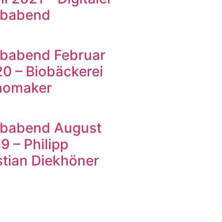
ubabend
babend Februar
0 – Biobäckerei
homaker
ubabend August
9 – Philipp
stian Diekhöner