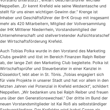
Vorstand unterstützt“, erklärt Geschäftsführer Michael
Neppeßen. „Er kennt Krefeld wie seine Westentasche und
stellt für uns einen wichtigen Gewinn dar.“ Krenge ist
Inhaber und Geschäftsführer der B+K Group mit insgesamt
mehr als 420 Mitarbeitern, Mitglied der Vollversammlung
der IHK Mittlerer Niederrhein, Vorstandsmitglied der
Unternehmerschaft und stellvertretender Aufsichtsratschef
der Wirtschaftsförderung Krefeld.
Auch Tobias Polka wurde in den Vorstand des Marketing
Clubs gewählt und löst im Bereich Finanzen Ralph Reiber
ab, der lange Zeit den Marketing Club begleitete. Polka ist
Wirtschaftsprüfer und Steuerberater in einer Kanzlei in
Düsseldorf, lebt aber in St. Tönis. „Tobias engagiert sich
für viele Projekte in unserer Stadt und hat vor allem in den
letzten Jahren viel Potenzial in Krefeld entdeckt“, schildert
Neppeßen. „Wir bedanken uns bei Ralph Reiber und freuen
uns über den Generationswechsel.“ Der dritte im Bund der
neuen Vorstandsmitglieder ist Kai Roß als selbstständiger
Sachverständiger. Der Krefelder wird Isabel Conen als